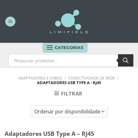
Skip
to
content
CATEGORIAS
Products
search
ADAPTADORES E CABOS
/
CONECTIVIDADE DE REDE
/
ADAPTADORES USB TYPE A - RJ45
FILTRAR
Adaptadores USB Type A – RJ45