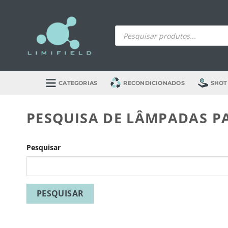
Skip
to
Products
content
search
CATEGORIAS
RECONDICIONADOS
SHOT
PESQUISA DE LÂMPADAS P
Pesquisar
PESQUISAR