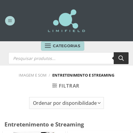
Skip
to
content
CATEGORIAS
Products
search
IMAGEM E SOM
/
ENTRETENIMENTO E STREAMING
FILTRAR
Entretenimento e Streaming