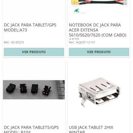
DC JACK PARA TABLET/GPS
NOTEBOOK DC JACK PARA
MODEL:A73
ACER EXTENSA
5610/5620/7620 (COM CABO)
AC37
Ref.: GC-DCJ73
Ref.: ACJ037-12101
VER PRODUTO
VER PRODUTO
DC JACK PARA TABLETS/GPS
USB JACK TABLET 2HIX
MODEL: R104
WINTAB