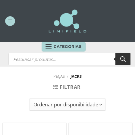
Skip
to
content
CATEGORIAS
Products
search
PEÇAS
/
JACKS
FILTRAR