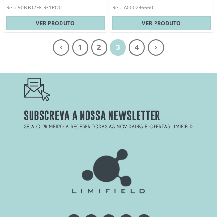
Ref.: 90NB02F8-R31PO0
Ref.: A000296660
VER PRODUTO
VER PRODUTO
1
2
3
4