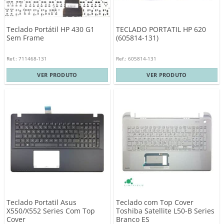
Teclado Portátil HP 430 G1
TECLADO PORTATIL HP 620
Sem Frame
(605814-131)
Ref.: 711468-131
Ref.: 605814-131
VER PRODUTO
VER PRODUTO
Teclado Portatil Asus
Teclado com Top Cover
X550/X552 Series Com Top
Toshiba Satellite L50-B Series
Cover
Branco ES