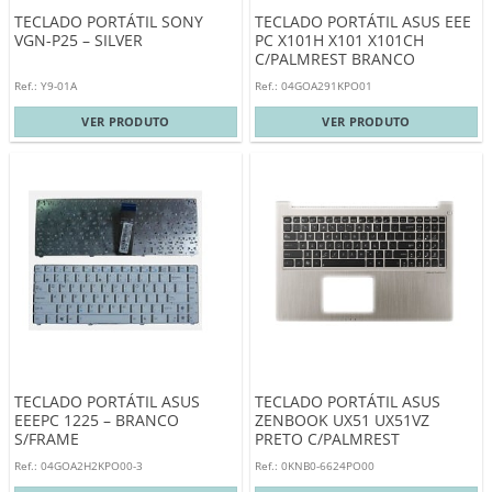
TECLADO PORTÁTIL SONY
TECLADO PORTÁTIL ASUS EEE
VGN-P25 – SILVER
PC X101H X101 X101CH
C/PALMREST BRANCO
Ref.: Y9-01A
Ref.: 04GOA291KPO01
VER PRODUTO
VER PRODUTO
TECLADO PORTÁTIL ASUS
TECLADO PORTÁTIL ASUS
EEEPC 1225 – BRANCO
ZENBOOK UX51 UX51VZ
S/FRAME
PRETO C/PALMREST
Ref.: 04GOA2H2KPO00-3
Ref.: 0KNB0-6624PO00