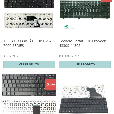
TECLADO PORTÁTIL HP DV6-
Teclado Portátil HP Probook
7000 SERIES
4330S 4430S
Ref.: 682082-131
Ref.: 646365-131
VER PRODUTO
VER PRODUTO
-25%