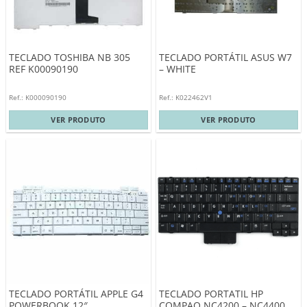
TECLADO TOSHIBA NB 305
TECLADO PORTÁTIL ASUS W7
REF K00090190
– WHITE
Ref.: K000090190
Ref.: K022462V1
VER PRODUTO
VER PRODUTO
TECLADO PORTÁTIL APPLE G4
TECLADO PORTATIL HP
POWERBOOK 12″
COMPAQ NC4200 – NC4400