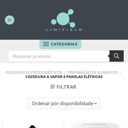
Skip
to
content
CATEGORIAS
Products
search
PEQUENOS ELETRODOMÉSTICOS
/
PREPARAÇÃO DE ALIMENTOS
/
COZEDURA A VAPOR E PANELAS ELÉTRICAS
FILTRAR