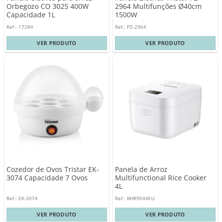
Orbegozo CO 3025 400W
2964 Multifunções Ø40cm
Capacidade 1L
1500W
Ref.: 17284
Ref.: PZ-2964
VER PRODUTO
VER PRODUTO
Cozedor de Ovos Tristar EK-
Panela de Arroz
3074 Capacidade 7 Ovos
Multifunctional Rice Cooker
4L
Ref.: EK-3074
Ref.: BHR9044EU
VER PRODUTO
VER PRODUTO