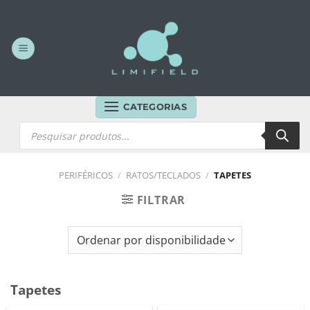
Skip
to
content
CATEGORIAS
Products
search
PERIFÉRICOS
/
RATOS/TECLADOS
/
TAPETES
FILTRAR
Tapetes