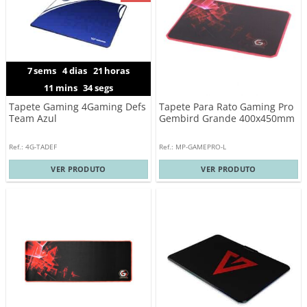
7
sems
4
dias
21
horas
11
mins
33
segs
Tapete Gaming 4Gaming Defs
Tapete Para Rato Gaming Pro
Team Azul
Gembird Grande 400x450mm
Ref.: 4G-TADEF
Ref.: MP-GAMEPRO-L
VER PRODUTO
VER PRODUTO