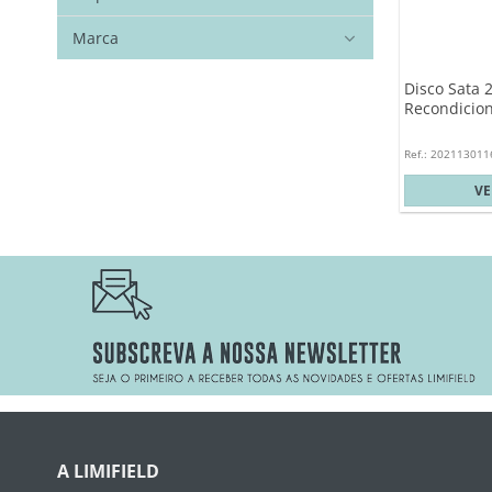
Marca
Disco Sata 
Recondicio
Ref.: 202113011
V
A LIMIFIELD