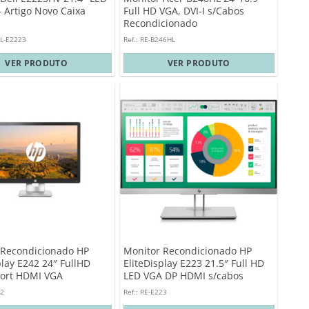
– Artigo Novo Caixa
Full HD VGA, DVI-I s/Cabos
Recondicionado
LL-E2223
Ref.: RE-B246HL
VER PRODUTO
VER PRODUTO
 Recondicionado HP
Monitor Recondicionado HP
play E242 24″ FullHD
EliteDisplay E223 21.5″ Full HD
Port HDMI VGA
LED VGA DP HDMI s/cabos
42
Ref.: RE-E223