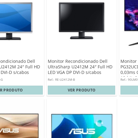
ondicionado Dell
Monitor Recondicionado Dell
Monitor
U2412M 24″ Full HD
UltraSharp U2412M 24″ Full HD
PG32UCD
DVI-D s/cabos
LED VGA DP DVI-D s/cabos
0,03ms 
10-bit,
-G
Ref.: RE-U2412M-B
Ref.: 90LM
ER PRODUTO
VER PRODUTO