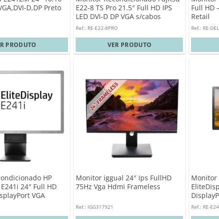
VGA,DVI-D,DP Preto
E22-8 TS Pro 21.5″ Full HD IPS
Full HD 
LED DVI-D DP VGA s/cabos
Retail
Ref.: RE-E22-8PRO
Ref.: RE-DE
ER PRODUTO
VER PRODUTO
condicionado HP
Monitor iggual 24″ Ips FullHD
Monitor
 E241i 24″ Full HD
75Hz Vga Hdmi Frameless
EliteDis
isplayPort VGA
Display
Ref.: IGG317921
Ref.: RE-E2