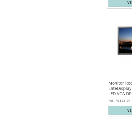
V
Monitor Re
EliteDisplay
LED VGA DP 
Ref.: RE-E23101
V