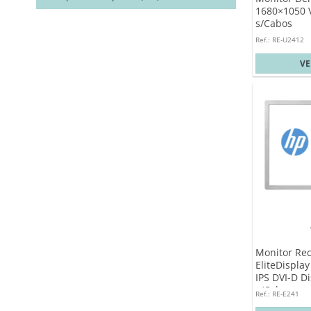
1680×1050 
s/Cabos
Ref.: RE-U2412
V
Monitor Re
EliteDisplay
IPS DVI-D D
s/Cabos
Ref.: RE-E241