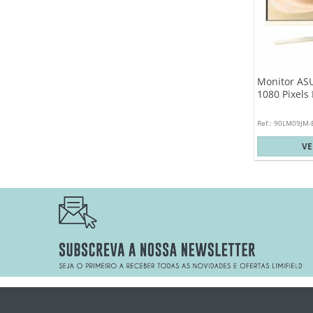
Monitor ASU
1080 Pixels 
Ref.: 90LM09JM
V