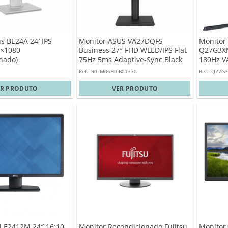
s BE24A 24′ IPS
Monitor ASUS VA27DQFS
Monitor
0×1080
Business 27″ FHD WLED/IPS Flat
Q27G3X
nado)
75Hz 5ms Adaptive-Sync Black
180Hz V
Ref.: 90LM06H0-B01370
Ref.: Q27G
ER PRODUTO
VER PRODUTO
l E2412M 24″ 16:10
Monitor Recondicionado Fujitsu
Monitor 