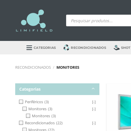
Skip
to
Products
content
search
CATEGORIAS
RECONDICIONADOS
SHOT
RECONDICIONADOS
/
MONITORES
Categorias
Periféricos
(3)
[-]
Monitores
(3)
[-]
Monitores
(3)
Recondicionados
(22)
[-]
Monitores
(22)