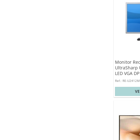
Monitor Rec
UltraSharp 
LED VGA DP 
Ref.: RE-U2412M
V