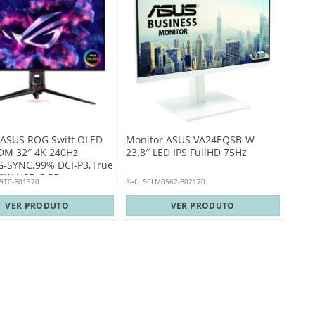
 ASUS ROG Swift OLED
Monitor ASUS VA24EQSB-W
M 32″ 4K 240Hz
23.8″ LED IPS FullHD 75Hz
G-SYNC,99% DCI-P3,True
 90W USB-C PD
09T0-B01370
Ref.: 90LM0562-B02170
VER PRODUTO
VER PRODUTO