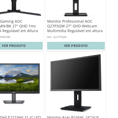
 Gaming AOC
Monitor Professional AOC
MN/BK 27″ QHD 1ms
Q27P3QW 27″ QHD Webcam
A Regulável em Altura
Multimídia Regulável em altura
3XMN/BK
Ref.: Q27P3QW
VER PRODUTO
VER PRODUTO
Dell E2223HV 21.4″ LED
Monitor Acer B246HL 24″16:9