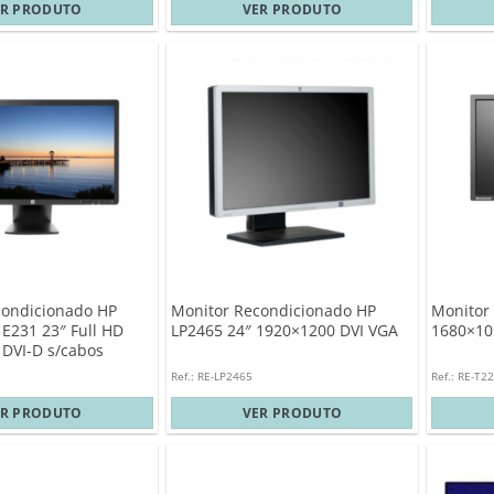
ER PRODUTO
VER PRODUTO
condicionado HP
Monitor Recondicionado HP
Monitor
 E231 23″ Full HD
LP2465 24″ 1920×1200 DVI VGA
1680×10
DVI-D s/cabos
Ref.: RE-LP2465
Ref.: RE-T2
ER PRODUTO
VER PRODUTO