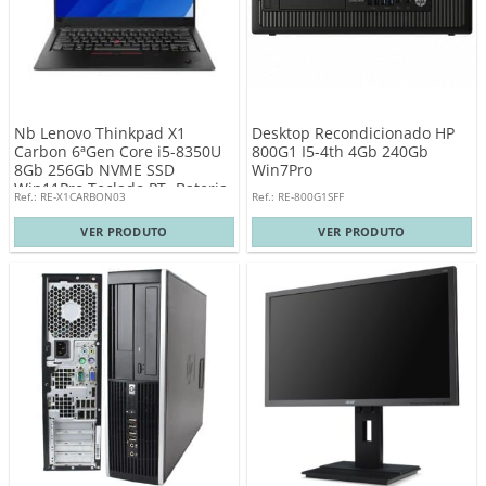
Nb Lenovo Thinkpad X1
Desktop Recondicionado HP
Carbon 6ªGen Core i5-8350U
800G1 I5-4th 4Gb 240Gb
8Gb 256Gb NVME SSD
Win7Pro
Win11Pro Teclado PT- Bateria
Ref.: RE-X1CARBON03
Ref.: RE-800G1SFF
Nova
VER PRODUTO
VER PRODUTO