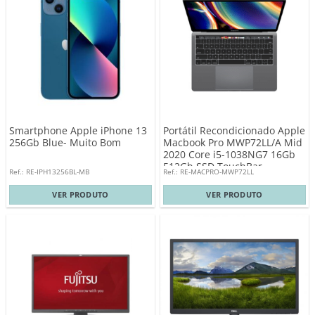
Smartphone Apple iPhone 13
Portátil Recondicionado Apple
256Gb Blue- Muito Bom
Macbook Pro MWP72LL/A Mid
2020 Core i5-1038NG7 16Gb
512Gb SSD TouchBar
Ref.: RE-IPH13256BL-MB
Ref.: RE-MACPRO-MWP72LL
SpaceGrey – Teclado
Internacional
VER PRODUTO
VER PRODUTO