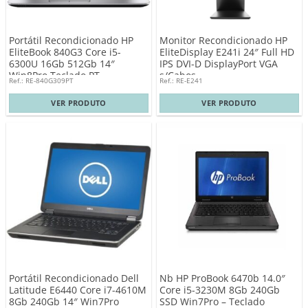
Portátil Recondicionado HP
Monitor Recondicionado HP
EliteBook 840G3 Core i5-
EliteDisplay E241i 24″ Full HD
6300U 16Gb 512Gb 14″
IPS DVI-D DisplayPort VGA
Win8Pro Teclado PT
s/Cabos
Ref.: RE-840G309PT
Ref.: RE-E241
VER PRODUTO
VER PRODUTO
Portátil Recondicionado Dell
Nb HP ProBook 6470b 14.0″
Latitude E6440 Core i7-4610M
Core i5-3230M 8Gb 240Gb
8Gb 240Gb 14″ Win7Pro
SSD Win7Pro – Teclado