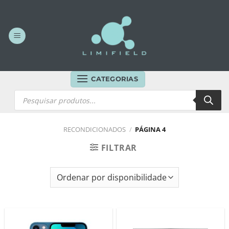
Skip
to
content
CATEGORIAS
Products
search
RECONDICIONADOS
/
PÁGINA 4
FILTRAR