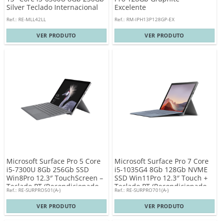
Silver Teclado Internacional
Excelente
Ref.: RE-MLL42LL
Ref.: RM-IPH13P128GP-EX
VER PRODUTO
VER PRODUTO
Microsoft Surface Pro 5 Core
Microsoft Surface Pro 7 Core
i5-7300U 8Gb 256Gb SSD
i5-1035G4 8Gb 128Gb NVME
Win8Pro 12.3″ TouchScreen –
SSD Win11Pro 12.3″ Touch +
Teclado PT (Recondicionado
Teclado PT (Recondicionado
Ref.: RE-SURPRO501(A-)
Ref.: RE-SURPRO701(A-)
A)
A)
VER PRODUTO
VER PRODUTO