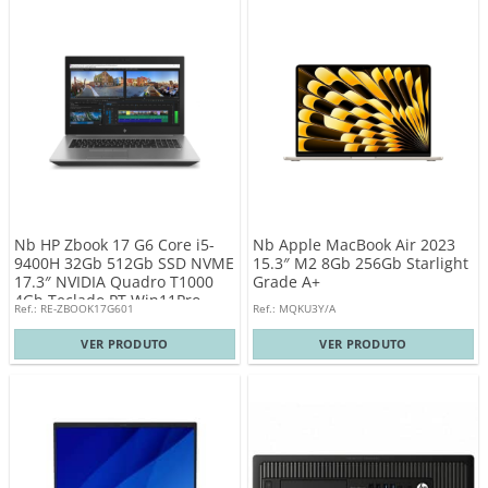
Nb HP Zbook 17 G6 Core i5-
Nb Apple MacBook Air 2023
9400H 32Gb 512Gb SSD NVME
15.3″ M2 8Gb 256Gb Starlight
17.3″ NVIDIA Quadro T1000
Grade A+
4Gb Teclado PT Win11Pro
Ref.: RE-ZBOOK17G601
Ref.: MQKU3Y/A
VER PRODUTO
VER PRODUTO