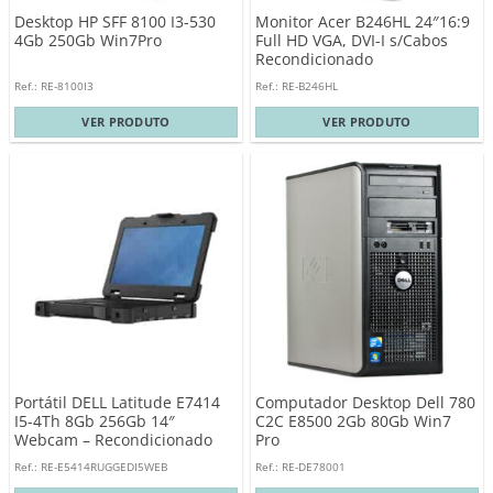
Desktop HP SFF 8100 I3-530
Monitor Acer B246HL 24″16:9
4Gb 250Gb Win7Pro
Full HD VGA, DVI-I s/Cabos
Recondicionado
Ref.: RE-8100I3
Ref.: RE-B246HL
VER PRODUTO
VER PRODUTO
Portátil DELL Latitude E7414
Computador Desktop Dell 780
I5-4Th 8Gb 256Gb 14″
C2C E8500 2Gb 80Gb Win7
Webcam – Recondicionado
Pro
Ref.: RE-E5414RUGGEDI5WEB
Ref.: RE-DE78001