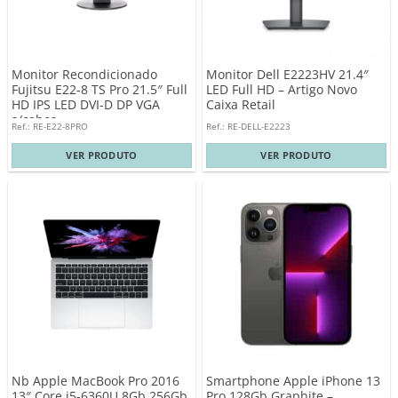
Monitor Recondicionado
Monitor Dell E2223HV 21.4″
Fujitsu E22-8 TS Pro 21.5″ Full
LED Full HD – Artigo Novo
HD IPS LED DVI-D DP VGA
Caixa Retail
s/cabos
Ref.: RE-E22-8PRO
Ref.: RE-DELL-E2223
VER PRODUTO
VER PRODUTO
Nb Apple MacBook Pro 2016
Smartphone Apple iPhone 13
13″ Core i5-6360U 8Gb 256Gb
Pro 128Gb Graphite –