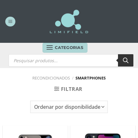
Skip
to
content
CATEGORIAS
Products
search
RECONDICIONADOS
/
SMARTPHONES
FILTRAR