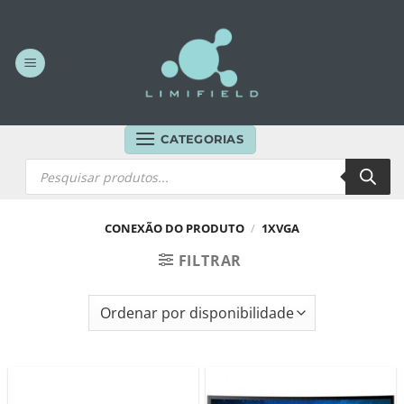
Skip
to
content
CATEGORIAS
Products
search
CONEXÃO DO PRODUTO
/
1XVGA
FILTRAR