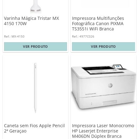
Varinha Mágica Tristar MX
Impressora Multifunções
4150 170W
Fotográfica Canon PIXMA
TS3551i WiFi Branca
Ref.: MX-4150
Ref.: 4977C026
VER PRODUTO
VER PRODUTO
Caneta sem Fios Apple Pencil
Impressora Laser Monocromo
2ª Geraçao
HP Laserjet Enterprise
M406DN Dúplex Branca