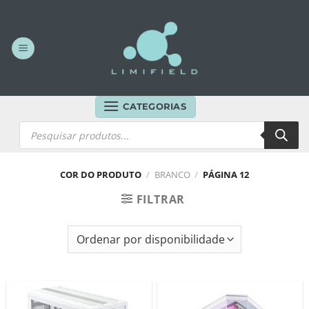
Skip
to
content
CATEGORIAS
Products
search
COR DO PRODUTO
/
BRANCO
/
PÁGINA 12
FILTRAR