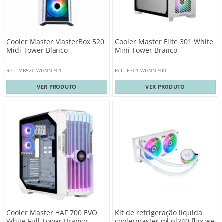
Cooler Master MasterBox 520
Cooler Master Elite 301 White
Midi Tower Blanco
Mini Tower Branco
Ref.: MB520-WGNN-S01
Ref.: E301-WGNN-S00
VER PRODUTO
VER PRODUTO
Cooler Master HAF 700 EVO
Kit de refrigeração líquida
White Full Tower Branco
coolermaster ml pl240 flux we