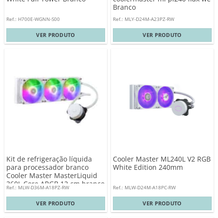
Branco
Ref.: H700E-WGNN-S00
Ref.: MLY-D24M-A23PZ-RW
VER PRODUTO
VER PRODUTO
Kit de refrigeração líquida
Cooler Master ML240L V2 RGB
para processador branco
White Edition 240mm
Cooler Master MasterLiquid
360L Core ARGB 12 cm branco
Ref.: MLW-D36M-A18PZ-RW
Ref.: MLW-D24M-A18PC-RW
VER PRODUTO
VER PRODUTO