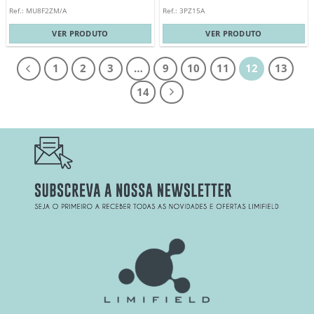
Ref.: MU8F2ZM/A
Ref.: 3PZ15A
VER PRODUTO
VER PRODUTO
1
2
3
…
9
10
11
12
13
14