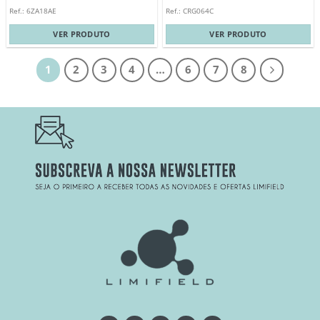
Ref.: 6ZA18AE
Ref.: CRG064C
VER PRODUTO
VER PRODUTO
1
2
3
4
…
6
7
8