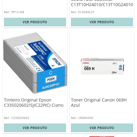
C13T10H24010/C13T10G24010
Ref.: PP12-5M
Ref.: EI-604XLCY
VER PRODUTO
VER PRODUTO
Tinteiro Original Epson
Toner Original Canon 069H
C33S020602/SJIC22P(C) Ciano
Azul
Ref.: C33S020602
Ref.: CRG069HC
VER PRODUTO
VER PRODUTO