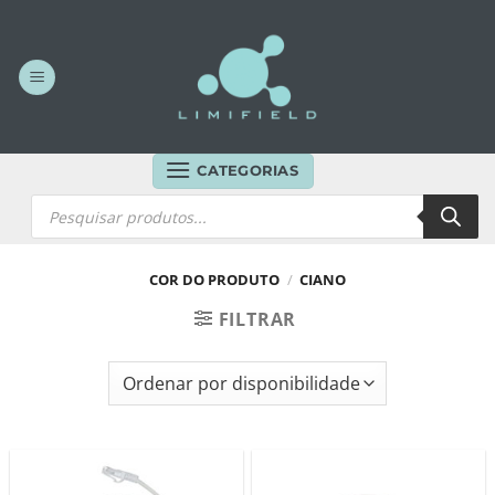
Skip
to
content
CATEGORIAS
Products
search
COR DO PRODUTO
/
CIANO
FILTRAR