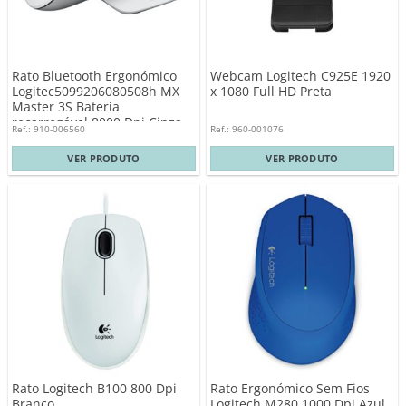
Rato Bluetooth Ergonómico
Webcam Logitech C925E 1920
Logitec5099206080508h MX
x 1080 Full HD Preta
Master 3S Bateria
recarregável 8000 Dpi Cinza
Ref.: 910-006560
Ref.: 960-001076
Claro
VER PRODUTO
VER PRODUTO
Rato Logitech B100 800 Dpi
Rato Ergonómico Sem Fios
Branco
Logitech M280 1000 Dpi Azul