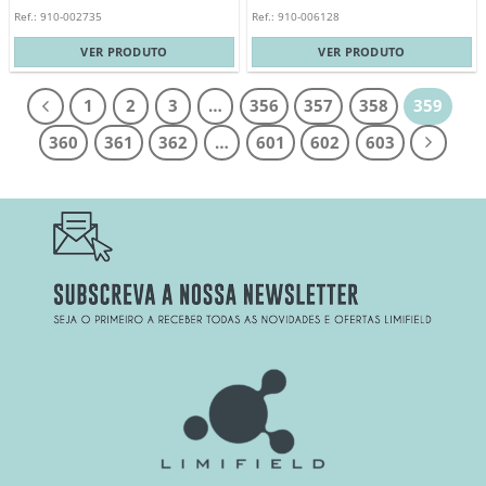
Ref.: 910-002735
Ref.: 910-006128
VER PRODUTO
VER PRODUTO
1
2
3
…
356
357
358
359
360
361
362
…
601
602
603