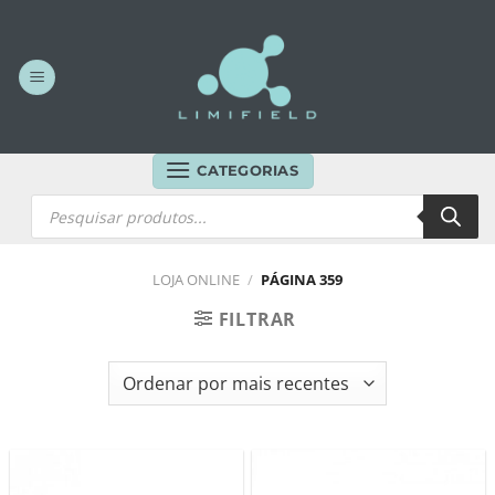
Skip
to
content
CATEGORIAS
Products
search
LOJA ONLINE
/
PÁGINA 359
FILTRAR