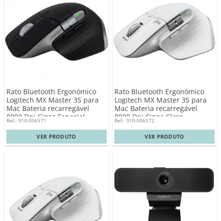
Rato Bluetooth Ergonómico
Rato Bluetooth Ergonómico
Logitech MX Master 3S para
Logitech MX Master 3S para
Mac Bateria recarregável
Mac Bateria recarregável
8000 Dpi Cinza Espacial
8000 Dpi Cinza Claro
Ref.: 910-006571
Ref.: 910-006572
VER PRODUTO
VER PRODUTO