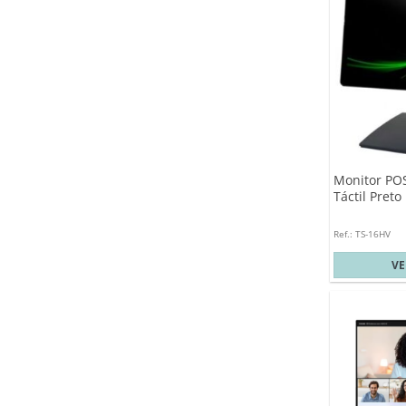
Monitor PO
Táctil Preto
Ref.: TS-16HV
V