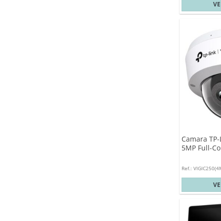
V
Camara TP-
5MP Full-C
Ref.: VIGIC250(
V