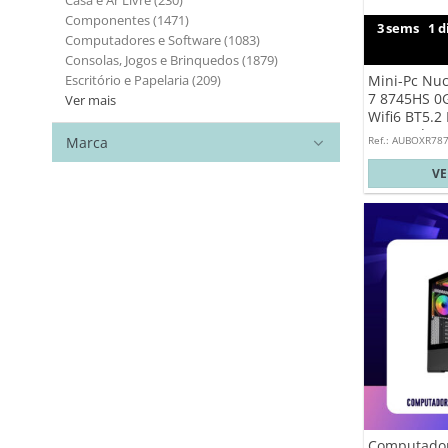
Componentes
(1471)
3
sems
1
d
Computadores e Software
(1083)
Consolas, Jogos e Brinquedos
(1879)
Escritório e Papelaria
(209)
Mini-Pc Nu
7 8745HS 0
Ver mais
Wifi6 BT5.2
USB 3.2*1 U
Ref.: AUBOXR78
Marca
Sem SO
V
Computador