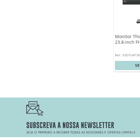
Monitor Thi
23.8-inch F
Ref.: 63D7UAT3
V