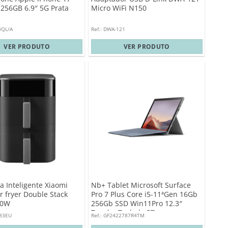
256GB 6.9″ 5G Prata
Micro WiFi N150
4QL/A
Ref.: DWA-121
VER PRODUTO
VER PRODUTO
ra Inteligente Xiaomi
Nb+ Tablet Microsoft Surface
r fryer Double Stack
Pro 7 Plus Core i5-11ªGen 16Gb
00W
256Gb SSD Win11Pro 12.3″
Touch+ Teclado PT
883EU
Ref.: GF2422787R4TM