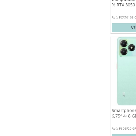
% RTX 3050
Ref.: PCAT0106I
V
Smartphone
6,75″ 4+8 G
Ref.: P606F20-G