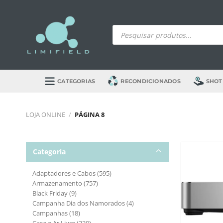
Skip
to
Products
content
search
CATEGORIAS
RECONDICIONADOS
SHOT
LOJA ONLINE
/
PÁGINA 8
Categoria
Adaptadores e Cabos
(595)
Armazenamento
(757)
Black Friday
(9)
Campanha Dia dos Namorados
(4)
Campanhas
(18)
Casa e Ar Livre
(230)