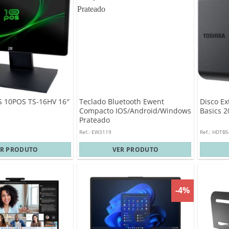
S 10POS TS-16HV 16″
Teclado Bluetooth Ewent
Disco Ex
Compacto IOS/Android/Windows
Basics 2
Prateado
Ref.: EW3119
Ref.: HDTB
ER PRODUTO
VER PRODUTO
-4%