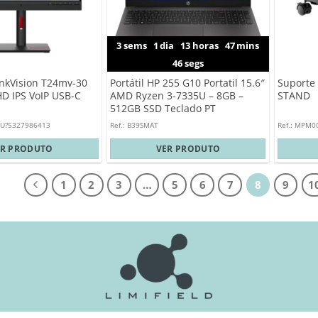
3
sems
1
dia
13
horas
47
mins
45
segs
nkVision T24mv-30
Portátil HP 255 G10 Portatil 15.6″
Suporte
HD IPS VoIP USB-C
AMD Ryzen 3-7335U – 8GB –
STAND
512GB SSD Teclado PT
EU?5327986413
Ref.: B39SMAT
Ref.: MPM0
ER PRODUTO
VER PRODUTO
1
2
3
…
5
6
7
8
9
1