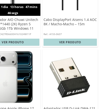
1
dia
13
horas
47
mins
45
segs
dor AIO Chuwi Unitech
Cabo DisplayPort Aisens 1.4 AOC
*1440 (2K) Ryzen 5
8K / Macho-Macho – 15m
6Gb 1Tb Windows 11
 Teclado/Rato
TECH27R56600H161024W11P
Ref.: A155-0607
VER PRODUTO
VER PRODUTO
one Apple iPhone 17
Adaptador USB D-Link DWA-121