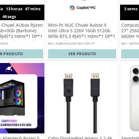
ia
13
horas
47
mins
3
sems
45
segs
c Chuwi AUbox Ryzen
Mini-Pc NUC Chuwi Aubox X
Computa
Gb+0Gb (Barbone)
Intel Ultra 5 226V 16Gb 512Gb
27″ 2560
 RJ45*2 Hdmi*1 DP*1
Wifi6 BT5.3 RJ45*1 Hdmi*1 DP*1
6600H 1
SB 2.0*1 Type-C*1
USB 3.2*2 USB 2.0*1 Typce-C*1
Pro Sem
745HS
Ref.: AUBOXX5226V16512W11P
Ref.: UNI
Windows 11 Pro
ER PRODUTO
VER PRODUTO
 Alientech Ryzen 5
Cabo DisplayPort Aisens 1.2 4K
Smartph