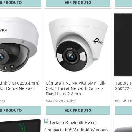
ER PRODUTO
VER PRODUTO
Link VIGI C250(4mm)
Câmara TP-LINK VIGI 5MP Full-
Tapete 
olor Dome Network
Color Turret Network Camera
260*220
Fixed Lens 2.8mm –
VIGIC450(2.8mm)
4MM)
Ref.: VIGIC450_2.8MM
Ref.: MP-S-
ER PRODUTO
VER PRODUTO