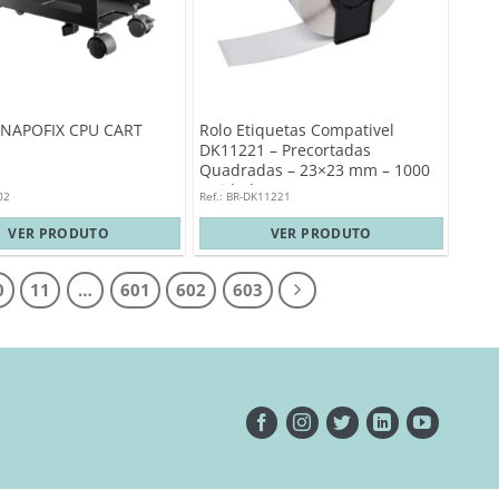
 NAPOFIX CPU CART
Rolo Etiquetas Compativel
DK11221 – Precortadas
Quadradas – 23×23 mm – 1000
Unidades
02
Ref.: BR-DK11221
VER PRODUTO
VER PRODUTO
0
11
…
601
602
603