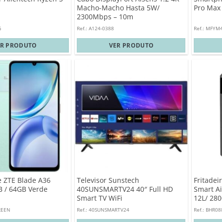
Macho-Macho Hasta 5W/
Pro Max 
2300Mbps – 10m
G
Ref.: A124-0388
Ref.: MFYM
ER PRODUTO
VER PRODUTO
 ZTE Blade A36
Televisor Sunstech
Fritadei
B / 64GB Verde
40SUNSMARTV24 40″ Full HD
Smart Ai
Smart TV WiFi
12L/ 28
REEN
Ref.: 40SUNSMARTV24
Ref.: BHR0