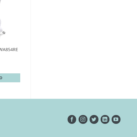
 WA854RE
TO