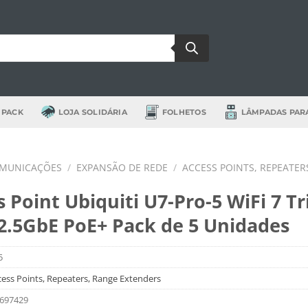
 PACK
LOJA SOLIDÁRIA
FOLHETOS
LÂMPADAS PAR
OMUNICAÇÕES
/
EXPANSÃO DE REDE
/
ACCESS POINTS, REPEATER
 Point Ubiquiti U7-Pro-5 WiFi 7 Tri
2.5GbE PoE+ Pack de 5 Unidades
5
cess Points, Repeaters, Range Extenders
697429