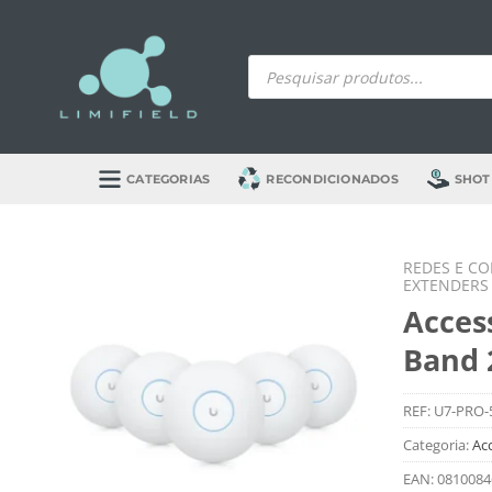
Skip
to
Products
content
search
CATEGORIAS
RECONDICIONADOS
SHOT
REDES E C
EXTENDERS
Access
Band 
REF:
U7-PRO-
Categoria:
Ac
EAN:
0810084