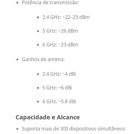
Potência de transmissão:
2.4 GHz: ~22–23 dBm
5 GHz: ~26 dBm
6 GHz: ~23 dBm
Ganhos de antena:
2.4 GHz: ~4 dBi
5 GHz: ~6 dBi
6 GHz: ~5.8 dBi
Capacidade e Alcance
Suporta mais de 300 dispositivos simultâneos