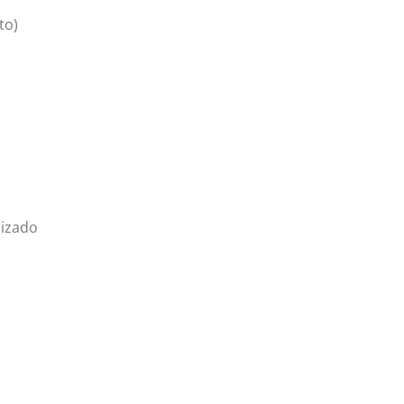
to)
nizado
)