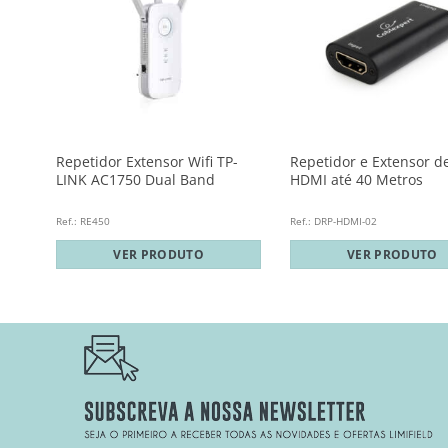
10
Repetidor Extensor Wifi TP-
Repetidor e Extensor de
LINK AC1750 Dual Band
HDMI até 40 Metros
Ref.: RE450
Ref.: DRP-HDMI-02
VER PRODUTO
VER PRODUTO