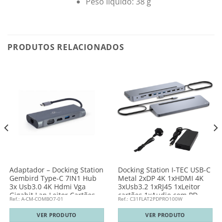
Peso líquido: 38 g
PRODUTOS RELACIONADOS
Adaptador – Docking Station
Docking Station I-TEC USB-C
Gembird Type-C 7IN1 Hub
Metal 2xDP 4K 1xHDMI 4K
3x Usb3.0 4K Hdmi Vga
3xUsb3.2 1xRJ45 1xLeitor
Gigabit Lan Leitor Cartões
cartões 1xAudio com PD
Ref.: A-CM-COMBO7-01
Ref.: C31FLAT2PDPRO100W
Audio Type-C PD
inclui carregador 100 W
inclui carregador
VER PRODUTO
VER PRODUTO