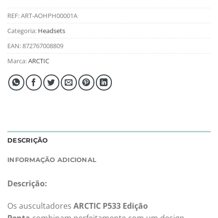
REF:
ART-AOHPH00001A
Categoria:
Headsets
EAN:
872767008809
Marca:
ARCTIC
DESCRIÇÃO
INFORMAÇÃO ADICIONAL
Descrição:
Os auscultadores
ARCTIC P533 Edição
Penta
combinam perfeitamente com um design