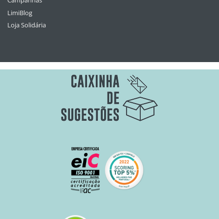
Campanhas
LimiBlog
Loja Solidária