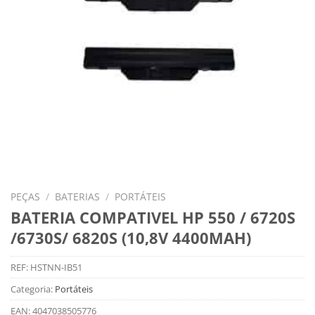
PEÇAS
/
BATERIAS
/
PORTÁTEIS
BATERIA COMPATIVEL HP 550 / 6720S
/6730S/ 6820S (10,8V 4400MAH)
REF:
HSTNN-IB51
Categoria:
Portáteis
EAN:
4047038505776