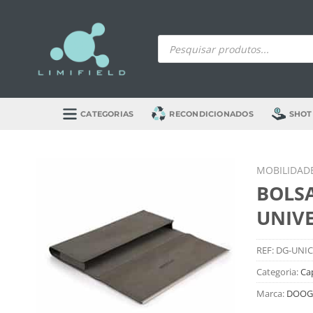
Skip
to
Products
content
search
CATEGORIAS
RECONDICIONADOS
SHOT
MOBILIDAD
BOLS
UNIVE
REF:
DG-UNIC
Categoria:
Cap
Marca:
DOOGE