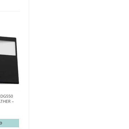
 DG550
ATHER –
TO