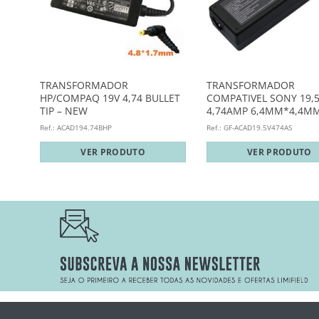
TRANSFORMADOR
TRANSFORMADOR
HP/COMPAQ 19V 4,74 BULLET
COMPATIVEL SONY 19,
TIP – NEW
4,74AMP 6,4MM*4,4
Ref.: ACAD194.74BHP
Ref.: GF-ACAD19.5V474AS
VER PRODUTO
VER PRODUTO