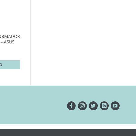
FORMADOR
 – ASUS
TO