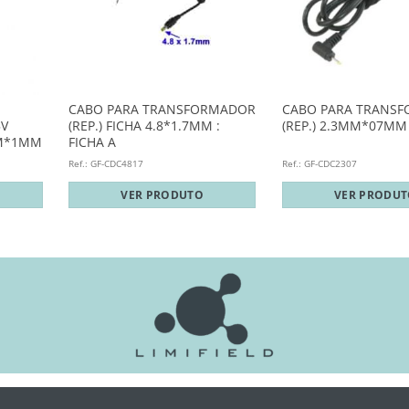
CABO PARA TRANSFORMADOR
CABO PARA TRANS
5V
(REP.) FICHA 4.8*1.7MM :
(REP.) 2.3MM*07MM
MM*1MM
FICHA A
Ref.: GF-CDC4817
Ref.: GF-CDC2307
VER PRODUTO
VER PRODU