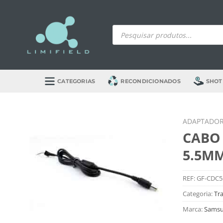
Skip
to
Products
content
search
CATEGORIAS
RECONDICIONADOS
SHOT
ADAPTADOR
CABO
5.5M
REF:
GF-CDC5
Categoria:
Tr
Marca:
Sams