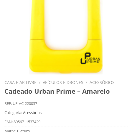
CASA E AR LIVRE
/
VEÍCULOS E DRONES
/
ACESSÓRIOS
Cadeado Urban Prime – Amarelo
REF:
UP-AC-220037
Categoria:
Acessórios
EAN:
8056711537429
Marca:
Platum