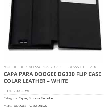
MOBILIDADE
/
ACESSÓRIOS
/
CAPAS, BOLSAS E TECLADOS
CAPA PARA DOOGEE DG330 FLIP CASE
COLAR LEATHER – WHITE
REF:
DG330-CS-WH
Categoria:
Capas, Bolsas e Teclados
Marca:
DOOGEE - ACESSORIOS