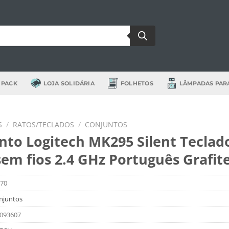
 PACK
LOJA SOLIDÁRIA
FOLHETOS
LÂMPADAS PAR
S
/
RATOS/TECLADOS
/
CONJUNTOS
nto Logitech MK295 Silent Teclad
sem fios 2.4 GHz Português Grafit
870
njuntos
093607