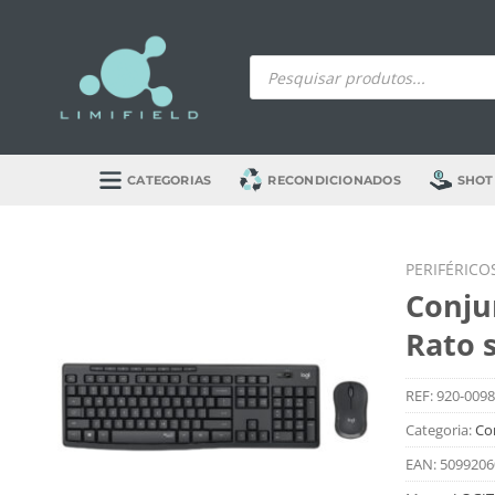
Skip
to
Products
content
search
CATEGORIAS
RECONDICIONADOS
SHOT
PERIFÉRICO
Conju
Rato 
REF:
920-009
Categoria:
Co
EAN:
5099206