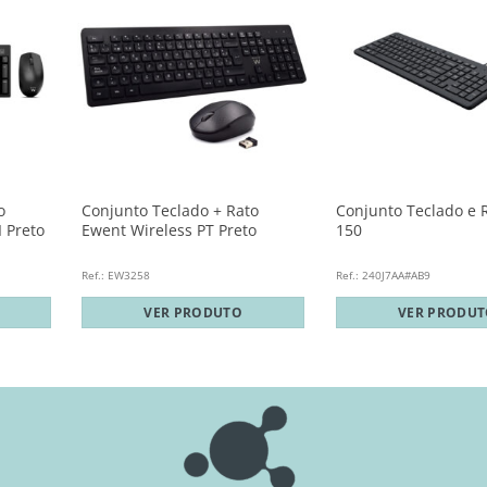
o
Conjunto Teclado + Rato
Conjunto Teclado e 
 Preto
Ewent Wireless PT Preto
150
Ref.: EW3258
Ref.: 240J7AA#AB9
VER PRODUTO
VER PRODU