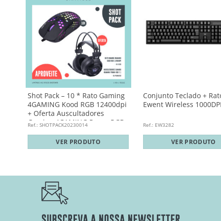
rust
Shot Pack – 10 * Rato Gaming
Conjunto Teclado + Rat
4GAMING Kood RGB 12400dpi
Ewent Wireless 1000DPI
+ Oferta Auscultadores
Gaming 4GAMING Prana RGB
Ref.: SHOTPACK20230014
Ref.: EW3282
7.1
VER PRODUTO
VER PRODUTO