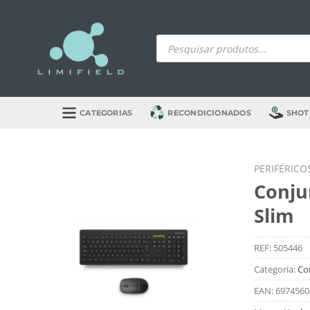
Skip
to
Products
content
search
CATEGORIAS
RECONDICIONADOS
SHOT
PERIFÉRICO
Conju
Slim
REF:
505446
Categoria:
Co
EAN:
6974560