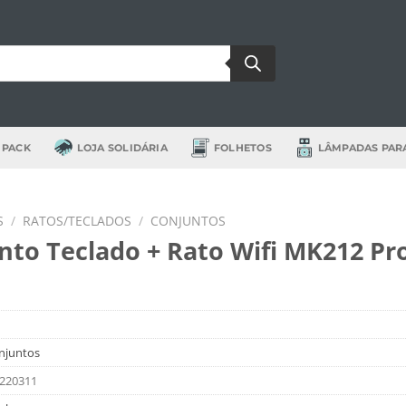
 PACK
LOJA SOLIDÁRIA
FOLHETOS
LÂMPADAS PAR
S
/
RATOS/TECLADOS
/
CONJUNTOS
nto Teclado + Rato Wifi MK212 Pr
njuntos
220311