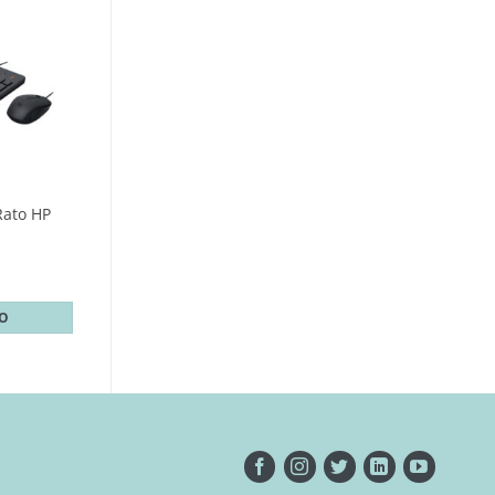
Rato HP
TO