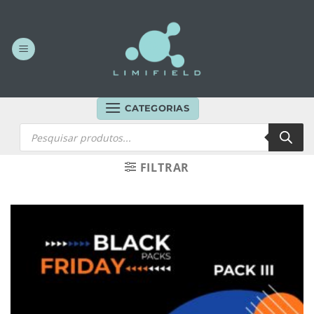
Skip
to
content
CATEGORIAS
Products
search
FILTRAR