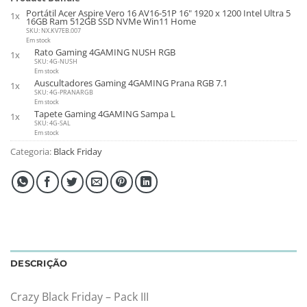
Portátil Acer Aspire Vero 16 AV16-51P 16" 1920 x 1200 Intel Ultra 5
1x
16GB Ram 512GB SSD NVMe Win11 Home
SKU: NX.KV7EB.007
Em stock
Rato Gaming 4GAMING NUSH RGB
1x
SKU: 4G-NUSH
Em stock
Auscultadores Gaming 4GAMING Prana RGB 7.1
1x
SKU: 4G-PRANARGB
Em stock
Tapete Gaming 4GAMING Sampa L
1x
SKU: 4G-SAL
Em stock
Categoria:
Black Friday
DESCRIÇÃO
Crazy Black Friday – Pack III