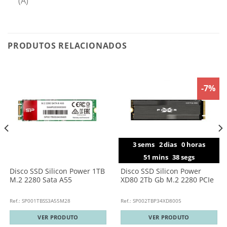
(A)
PRODUTOS RELACIONADOS
-7%
3
sems
2
dias
0
horas
51
mins
37
segs
Disco SSD Silicon Power 1TB
Disco SSD Silicon Power
M.2 2280 Sata A55
XD80 2Tb Gb M.2 2280 PCIe
Ref.: SP001TBSS3A55M28
Ref.: SP002TBP34XD8005
VER PRODUTO
VER PRODUTO