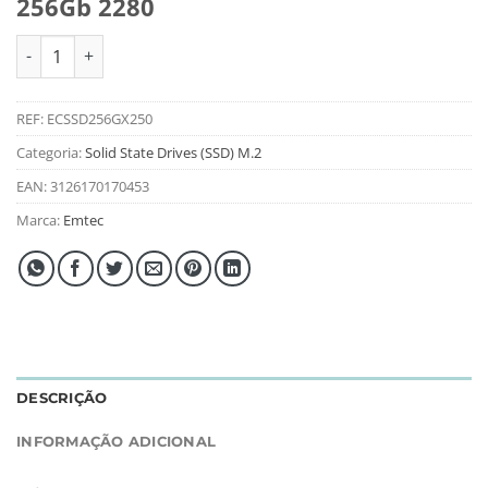
256Gb 2280
Quantidade de Disco Duro Emtec M.2 Sata X250 256Gb 2280
REF:
ECSSD256GX250
Categoria:
Solid State Drives (SSD) M.2
EAN:
3126170170453
Marca:
Emtec
DESCRIÇÃO
INFORMAÇÃO ADICIONAL