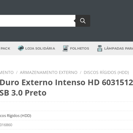
 PACK
LOJA SOLIDÁRIA
FOLHETOS
LÂMPADAS PAR
MENTO
/
ARMAZENAMENTO EXTERNO
/
DISCOS RÍGIDOS (HDD)
 Duro Externo Intenso HD 6031512
SB 3.0 Preto
scos Rígidos (HDD)
016860