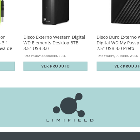
con
Disco Externo Western Digital
Disco Duro Externo 
 3.1
WD Elements Desktop 8TB
Digital WD My Passp
ova de
3.5″ USB 3.0
2.5″ USB 3.0 Preto
Ref.: WDBWLG0080HBK-EESN
Ref.: WDBPKJ0040BBK-WESN
VER PRODUTO
VER PRODU