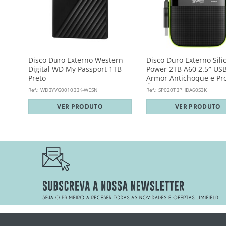
ital
Disco Duro Externo Western
Disco Duro Externo Sili
B
Digital WD My Passport 1TB
Power 2TB A60 2.5″ USB
Preto
Armor Antichoque e Pr
Água Preto
Ref.: WDBYVG0010BBK-WESN
Ref.: SP020TBPHDA60S3K
VER PRODUTO
VER PRODUTO