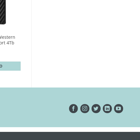
Western
ort 4Tb
TO