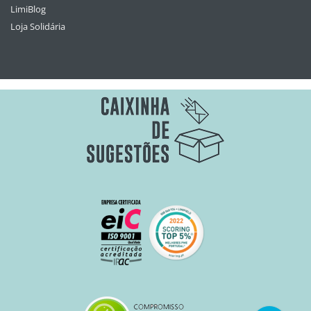
LimiBlog
Loja Solidária