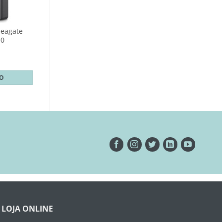
Seagate
.0
TO
LOJA ONLINE