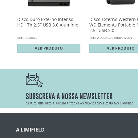
te
Disco Duro Externo Intenso
Disco Externo Western D
HD 1Tb 2.5″ USB 3.0 Alumínio
WD Elements Portable 
2.5″ USB 3.0
Ref.: 6028660
Ref.: WDBUZG0010BBK-WESN
VER PRODUTO
VER PRODUTO
A LIMIFIELD