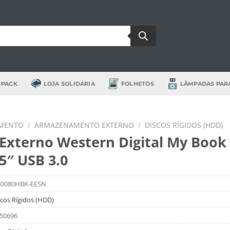
 PACK
LOJA SOLIDÁRIA
FOLHETOS
LÂMPADAS PAR
MENTO
/
ARMAZENAMENTO EXTERNO
/
DISCOS RÍGIDOS (HDD)
 Externo Western Digital My Book
5″ USB 3.0
0080HBK-EESN
scos Rígidos (HDD)
50696