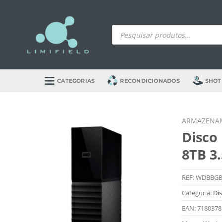
Skip
to
Products
content
search
CATEGORIAS
RECONDICIONADOS
SHOT
ARMAZENA
Disco
8TB 3.
REF:
WDBBGB
Categoria:
Di
EAN:
7180378