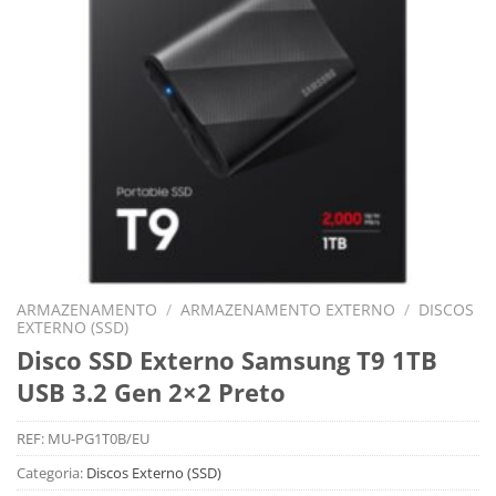
ARMAZENAMENTO
/
ARMAZENAMENTO EXTERNO
/
DISCOS
EXTERNO (SSD)
Disco SSD Externo Samsung T9 1TB
USB 3.2 Gen 2×2 Preto
REF:
MU-PG1T0B/EU
Categoria:
Discos Externo (SSD)