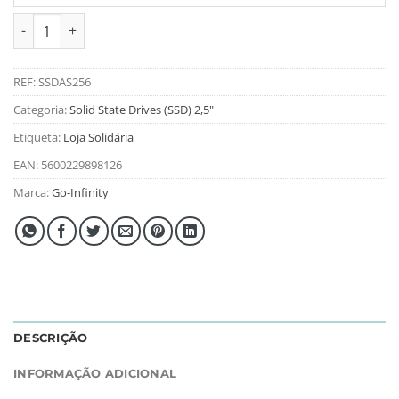
Quantidade de Disco SSD Go-Infinity 256GB Sata III - Bulk C/Ta
REF:
SSDAS256
Categoria:
Solid State Drives (SSD) 2,5"
Etiqueta:
Loja Solidária
EAN:
5600229898126
Marca:
Go-Infinity
DESCRIÇÃO
INFORMAÇÃO ADICIONAL