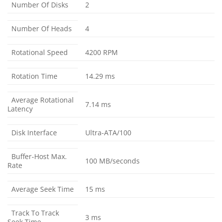
Number Of Disks
2
Number Of Heads
4
Rotational Speed
4200 RPM
Rotation Time
14.29 ms
Average Rotational
7.14 ms
Latency
Disk Interface
Ultra-ATA/100
Buffer-Host Max.
100 MB/seconds
Rate
Average Seek Time
15 ms
Track To Track
3 ms
Seek Time