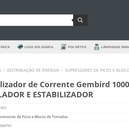
 PACK
LOJA SOLIDÁRIA
FOLHETOS
LÂMPADAS PAR
S
/
DISTRIBUIÇÃO DE ENERGIA
/
SUPRESSORES DE PICOS E BLOC
ilizador de Corrente Gembird 100
ADOR E ESTABILIZADOR
1001
pressores de Picos e Blocos de Tomadas
068741