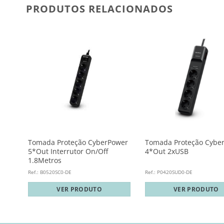
PRODUTOS RELACIONADOS
rd
Tomada Proteção CyberPower
Tomada Proteção Cybe
4A
5*Out Interrutor On/Off
4*Out 2xUSB
1.8Metros
Ref.: B0520SC0-DE
Ref.: P0420SUD0-DE
VER PRODUTO
VER PRODUTO