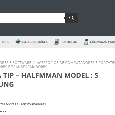
 PACK
LOJA SOLIDÁRIA
FOLHETOS
LÂMPADAS PAR
RES E SOFTWARE
/
ACESSÓRIOS DE COMPUTADORES E PORTÁTE
RES E TRANSFORMADORES
 TIP – HALFMMAN MODEL : S
UNG
rregadores e Transformadores
mman