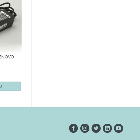
ENOVO
TO