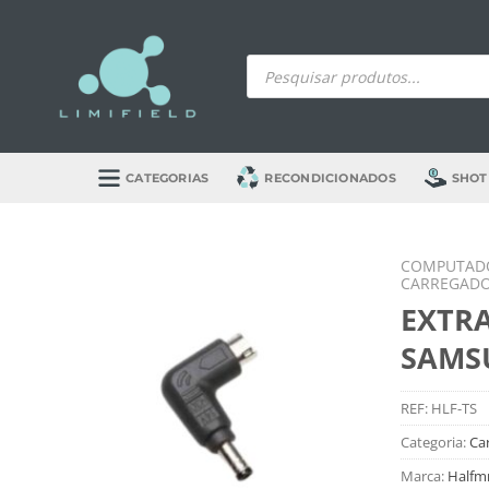
Skip
to
Products
content
search
CATEGORIAS
RECONDICIONADOS
SHOT
COMPUTADO
CARREGADO
EXTRA
SAMS
REF:
HLF-TS
Categoria:
Ca
Marca:
Half