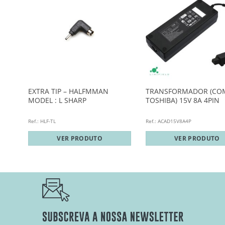
AL
EXTRA TIP – HALFMMAN
TRANSFORMADOR (CO
MODEL : L SHARP
TOSHIBA) 15V 8A 4PIN
Ref.: HLF-TL
Ref.: ACAD15V8A4P
VER PRODUTO
VER PRODUTO