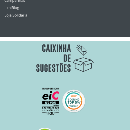
Campanhas
LimiBlog
Loja Solidária