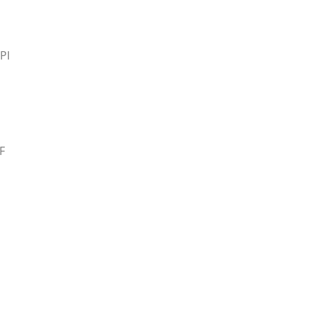
I
PI
F