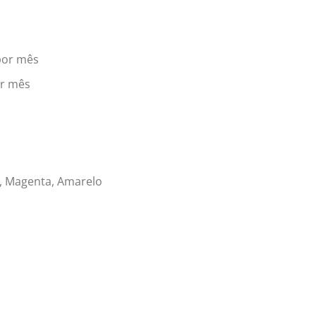
 por mês
or mês
o, Magenta, Amarelo