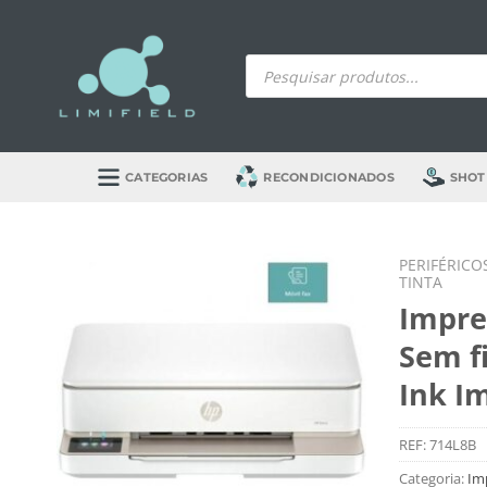
Skip
to
Products
content
search
CATEGORIAS
RECONDICIONADOS
SHOT
PERIFÉRICO
TINTA
Impre
Sem f
Ink I
REF:
714L8B
Categoria:
Imp