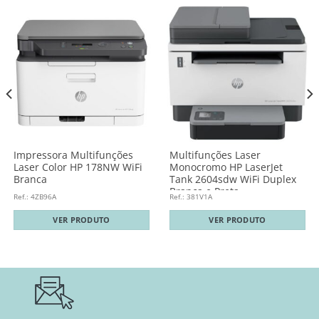
Impressora Multifunções
Multifunções Laser
Laser Color HP 178NW WiFi
Monocromo HP LaserJet
Branca
Tank 2604sdw WiFi Duplex
Branca e Preta
Ref.: 4ZB96A
Ref.: 381V1A
VER PRODUTO
VER PRODUTO