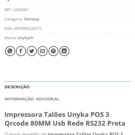
REF:
UK56007
Categoria:
Térmicas
EAN:
6974560220373
Marca:
Unykach
DESCRIÇÃO
INFORMAÇÃO ADICIONAL
Impressora Talões Unyka POS 3
Qrcode 80MM Usb Rede RS232 Preta
O novo modelo de
Impressora Talões Unyka POS 3