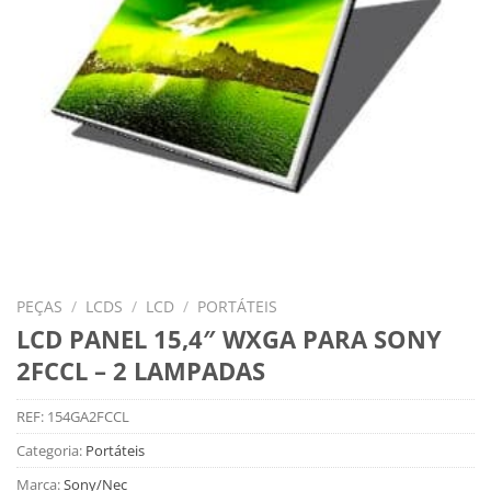
PEÇAS
/
LCDS
/
LCD
/
PORTÁTEIS
LCD PANEL 15,4″ WXGA PARA SONY
2FCCL – 2 LAMPADAS
REF:
154GA2FCCL
Categoria:
Portáteis
Marca:
Sony/Nec