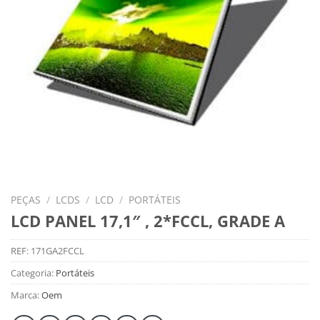
PEÇAS
/
LCDS
/
LCD
/
PORTÁTEIS
LCD PANEL 17,1″ , 2*FCCL, GRADE A
REF:
171GA2FCCL
Categoria:
Portáteis
Marca:
Oem