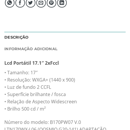
DESCRIÇÃO
INFORMAÇÃO ADICIONAL
Lcd Portátil 17.1″ 2xFccl
• Tamanho: 17″
• Resolução: WXGA+ (1440 x 900)
• Luz de fundo 2 CCFL
• Superfície brilhante / fosca
• Relação de Aspecto Widescreen
• Brilho 500 cd / m²
Número do modelo: B170PW07 V.0
LTN170WX-L06 (QOSMIO G20-141) ADAPTAÇÃO