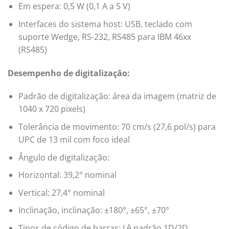
Em espera: 0,5 W (0,1 A a 5 V)
Interfaces do sistema host: USB, teclado com
suporte Wedge, RS-232, RS485 para IBM 46xx
(RS485)
Desempenho de digitalização:
Padrão de digitalização: área da imagem (matriz de
1040 x 720 pixels)
Tolerância de movimento: 70 cm/s (27,6 pol/s) para
UPC de 13 mil com foco ideal
Ângulo de digitalização:
Horizontal: 39,2° nominal
Vertical: 27,4° nominal
Inclinação, inclinação: ±180°, ±65°, ±70°
Tipos de código de barras: Lê padrão 1D/2D