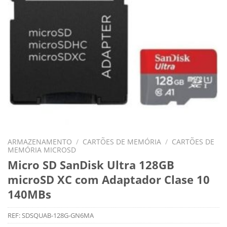
ARMAZENAMENTO
/
CARTÕES DE MEMÓRIA
/
CARTÕES DE
MEMÓRIA MICROSD
Micro SD SanDisk Ultra 128GB
microSD XC com Adaptador Clase 10
140MBs
REF:
SDSQUAB-128G-GN6MA