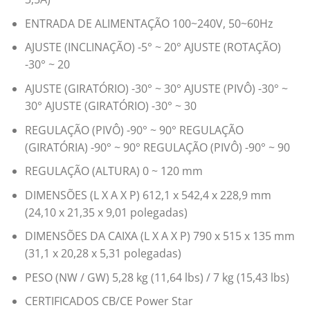
ENTRADA DE ALIMENTAÇÃO 100~240V, 50~60Hz
AJUSTE (INCLINAÇÃO) -5° ~ 20° AJUSTE (ROTAÇÃO)
-30° ~ 20
AJUSTE (GIRATÓRIO) -30° ~ 30° AJUSTE (PIVÔ) -30° ~
30° AJUSTE (GIRATÓRIO) -30° ~ 30
REGULAÇÃO (PIVÔ) -90° ~ 90° REGULAÇÃO
(GIRATÓRIA) -90° ~ 90° REGULAÇÃO (PIVÔ) -90° ~ 90
REGULAÇÃO (ALTURA) 0 ~ 120 mm
DIMENSÕES (L X A X P) 612,1 x 542,4 x 228,9 mm
(24,10 x 21,35 x 9,01 polegadas)
DIMENSÕES DA CAIXA (L X A X P) 790 x 515 x 135 mm
(31,1 x 20,28 x 5,31 polegadas)
PESO (NW / GW) 5,28 kg (11,64 lbs) / 7 kg (15,43 lbs)
CERTIFICADOS CB/CE Power Star