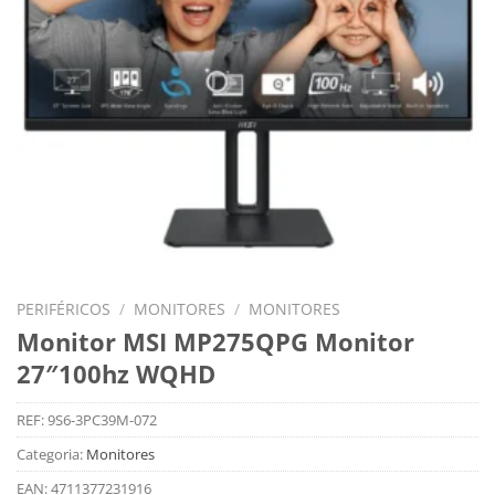
PERIFÉRICOS
/
MONITORES
/
MONITORES
Monitor MSI MP275QPG Monitor
27″100hz WQHD
REF:
9S6-3PC39M-072
Categoria:
Monitores
EAN:
4711377231916