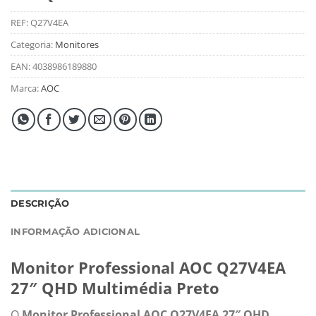
REF:
Q27V4EA
Categoria:
Monitores
EAN:
4038986189880
Marca:
AOC
DESCRIÇÃO
INFORMAÇÃO ADICIONAL
Monitor Professional AOC Q27V4EA
27″ QHD Multimédia Preto
O
Monitor Professional AOC Q27V4EA 27″ QHD