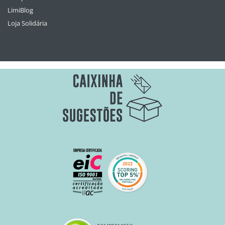
LimiBlog
Loja Solidária