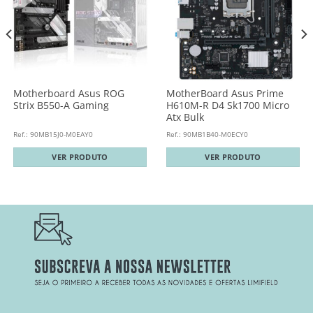
Motherboard Asus ROG
MotherBoard Asus Prime
Strix B550-A Gaming
H610M-R D4 Sk1700 Micro
Atx Bulk
Ref.: 90MB15J0-M0EAY0
Ref.: 90MB1B40-M0ECY0
VER PRODUTO
VER PRODUTO