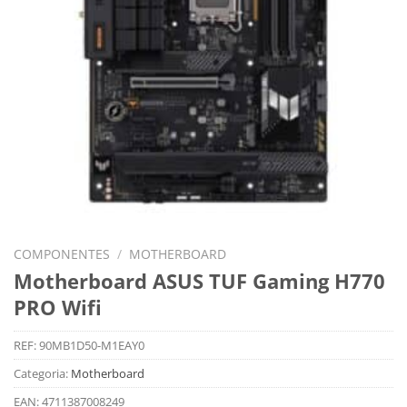
COMPONENTES
/
MOTHERBOARD
Motherboard ASUS TUF Gaming H770
PRO Wifi
REF:
90MB1D50-M1EAY0
Categoria:
Motherboard
EAN:
4711387008249