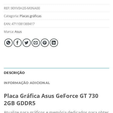
REF:
90YV0H20-M0NA00
Categoria:
Placas gráficas
EAN:
4711081369417
Marca:
Asus
DESCRIÇÃO
INFORMAÇÃO ADICIONAL
Placa Gráfica Asus GeForce GT 730
2GB GDDR5
Atualize para gráficos e memória dedicados para obter