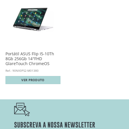
Portátil ASUS Flip I5-10Th
8Gb 256Gb 14″FHD
GlareTouch ChromeOS
Ref.: 90NX0PS2-M01380
VER PRODUTO