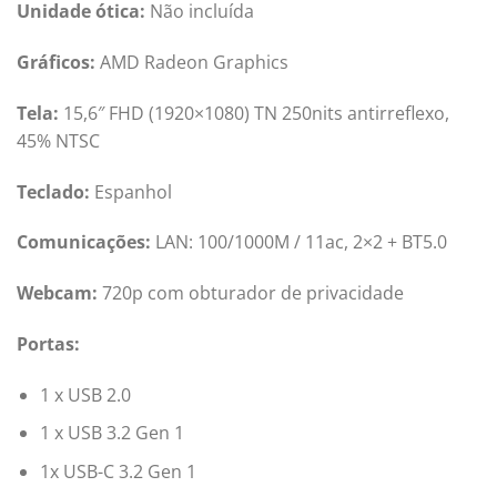
Unidade ótica:
Não incluída
Gráficos:
AMD Radeon Graphics
Tela:
15,6″ FHD (1920×1080) TN 250nits antirreflexo,
45% NTSC
Teclado:
Espanhol
Comunicações:
LAN: 100/1000M / 11ac, 2×2 + BT5.0
Webcam:
720p com obturador de privacidade
Portas:
1 x USB 2.0
1 x USB 3.2 Gen 1
1x USB-C 3.2 Gen 1