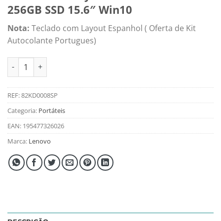
256GB SSD 15.6″ Win10
Nota:
Teclado com Layout Espanhol ( Oferta de Kit
Autocolante Portugues)
Quantidade de Portátil Lenovo V15 G2 ALC 82KD0008SP Ryzen
REF:
82KD0008SP
Categoria:
Portáteis
EAN:
195477326026
Marca:
Lenovo